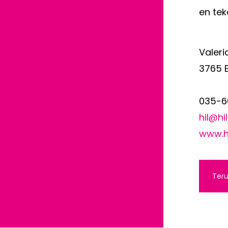
en tek
Valeri
3765 
035-6
hil@h
www.h
Teru