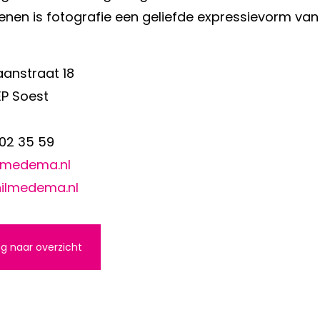
enen is fotografie een geliefde expressievorm van 
aanstraat 18
EP Soest
02 35 59
ilmedema.nl
ilmedema.nl
g naar overzicht