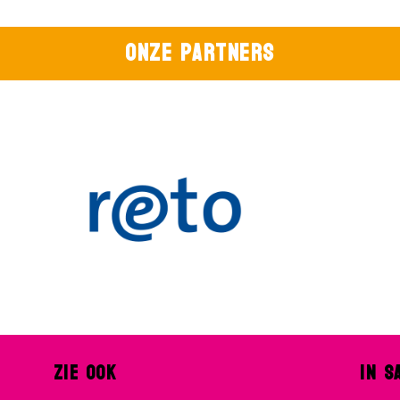
Onze partners
Zie ook
In s